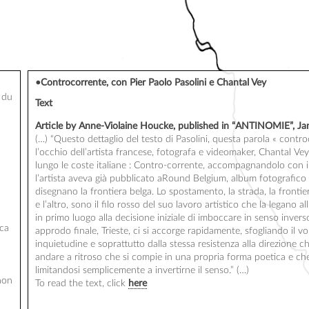
•Controcorrente, con Pier Paolo Pasolini e Chantal Vey
)
 du
Text
Article by Anne-Vio­laine Houcke, publi­shed in “ANTINOMIE”, Ja
(…) “Ques­to det­ta­glio del tes­to di Paso­li­ni, ques­ta paro­la « contro­
l’occhio dell’artista fran­cese, foto­gra­fa e video­ma­ker, Chan­tal Vey
lun­go le coste ita­liane : Contro-cor­rente, accom­pa­gnan­do­lo con il 
l’artista ave­va già pub­bli­ca­to aRound Bel­gium, album foto­gra­fi­co
dise­gna­no la fron­tie­ra bel­ga. Lo spos­ta­men­to, la stra­da, la fron­ti
e l’altro, sono il filo ros­so del suo lavo­ro artis­ti­co che la lega­no all
in pri­mo luo­go alla deci­sione iniziale di imboc­care in sen­so inver­s
rca
appro­do finale, Trieste, ci si accorge rapi­da­mente, sfo­glian­do il vol
inquie­tu­dine e soprat­tut­to dal­la stes­sa resis­ten­za alla dire­zion
andare a ritro­so che si com­pie in una pro­pria for­ma poe­ti­ca e che e
limi­tan­do­si sem­pli­ce­mente a inver­tirne il senso.” (…)
non
To read the text, click
here