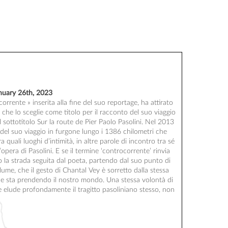
nua­ry 26th, 2023
cor­rente » inse­ri­ta alla fine del suo repor­tage, ha atti­ra­to
 che lo sce­glie come tito­lo per il rac­con­to del suo viag­gio
sot­to­ti­to­lo Sur la route de Pier Pao­lo Paso­li­ni. Nel 2013
 del suo viag­gio in fur­gone lun­go i 1386 chi­lo­me­tri che
e­ra qua­li luo­ghi d’intimità, in altre parole di incon­tro tra sé
’opera di Paso­li­ni. E se il ter­mine ‘contro­cor­rente’ rin­via
o la stra­da segui­ta dal poe­ta, par­ten­do dal suo pun­to di
ume, che il ges­to di Chan­tal Vey è sor­ret­to dal­la stes­sa
e che sta pren­den­do il nos­tro mon­do. Una stes­sa volon­tà di
lude pro­fon­da­mente il tra­git­to paso­li­nia­no stes­so, non