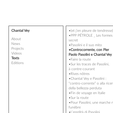
Chantal Vey
•(et j’en pleure de tendresse
•PPP PÉTROLE _ Les formes
About
secret
News
•Pasolini e il suo mito
Projects
•Controcorrente, con Pier
Videos
Paolo Pasolini e Chantal Vey
Texts
•Faire la route
Editions
•Sur les traces de Pasolini,
à contre-courant
•Rives nôtres
•Chantal Vey e Pasolini :
“contro-corrente” o alla rice
della bellezza perduta
•Fin de voyage en Italie
•Sur la route
•Pour Pasolini, une marche 
funèbre
•L’eredità di Pasolini